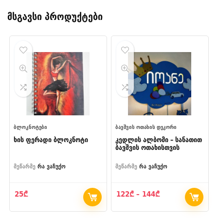
მსგავსი პროდუქტები
ᲑᲚᲝᲙᲜᲝᲢᲔᲑᲘ
ᲑᲐᲕᲨᲕᲘᲡ ᲝᲗᲐᲮᲘᲡ ᲓᲔᲙᲝᲠᲘ
ხის ფერადი ბლოკნოტი
კედლის ალბომი – სანათით
ბავშვის ოთახისთვის
მეწარმე
რა ვაჩუქო
მეწარმე
რა ვაჩუქო
Price
25
₾
122
₾
–
144
₾
range:
122₾