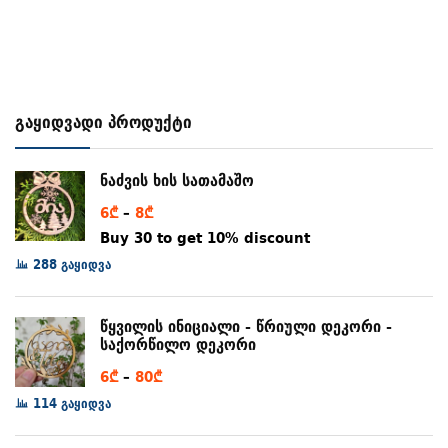
გაყიდვადი პროდუქტი
ნაძვის ხის სათამაშო
Price
6
₾
–
8
₾
range:
Buy 30 to get 10% discount
6₾
288 გაყიდვა
through
8₾
წყვილის ინიციალი - წრიული დეკორი -
საქორწილო დეკორი
Price
6
₾
–
80
₾
range:
114 გაყიდვა
6₾