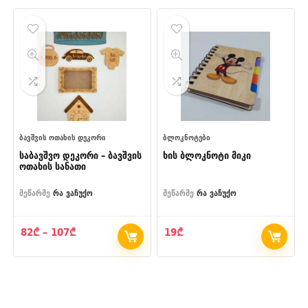
through
144₾
ᲑᲐᲕᲨᲕᲘᲡ ᲝᲗᲐᲮᲘᲡ ᲓᲔᲙᲝᲠᲘ
ᲑᲚᲝᲙᲜᲝᲢᲔᲑᲘ
საბავშვო დეკორი – ბავშვის
ხის ბლოკნოტი მიკი
ოთახის სანათი
მეწარმე
რა ვაჩუქო
მეწარმე
რა ვაჩუქო
Price
82
₾
–
107
₾
19
₾
range:
82₾
through
107₾