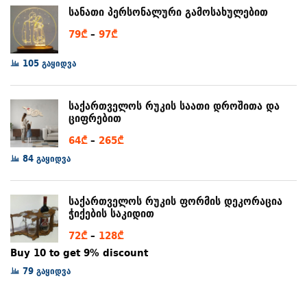
through
სანათი პერსონალური გამოსახულებით
80₾
Price
79
₾
–
97
₾
range:
105 გაყიდვა
79₾
through
97₾
საქართველოს რუკის საათი დროშითა და
ციფრებით
Price
64
₾
–
265
₾
range:
84 გაყიდვა
64₾
through
საქართველოს რუკის ფორმის დეკორაცია
265₾
ჭიქების საკიდით
Price
72
₾
–
128
₾
range:
Buy 10 to get 9% discount
72₾
79 გაყიდვა
through
128₾