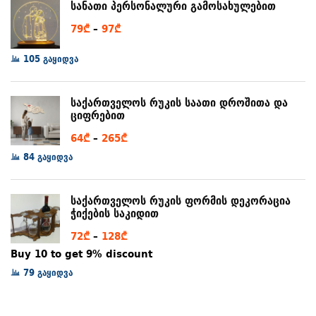
სანათი პერსონალური გამოსახულებით
80₾
Price
79
₾
–
97
₾
range:
105 გაყიდვა
79₾
through
97₾
საქართველოს რუკის საათი დროშითა და
ციფრებით
Price
64
₾
–
265
₾
range:
84 გაყიდვა
64₾
through
საქართველოს რუკის ფორმის დეკორაცია
265₾
ჭიქების საკიდით
Price
72
₾
–
128
₾
range:
Buy 10 to get 9% discount
72₾
79 გაყიდვა
through
128₾