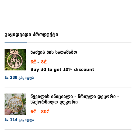
გაყიდვადი პროდუქტი
ნაძვის ხის სათამაშო
Price
6
₾
–
8
₾
range:
Buy 30 to get 10% discount
6₾
288 გაყიდვა
through
8₾
წყვილის ინიციალი - წრიული დეკორი -
საქორწილო დეკორი
Price
6
₾
–
80
₾
range:
114 გაყიდვა
6₾
through