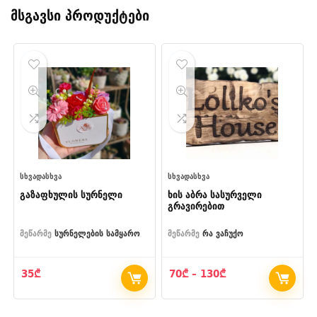
მსგავსი პროდუქტები
ᲡᲮᲕᲐᲓᲐᲡᲮᲕᲐ
ᲡᲮᲕᲐᲓᲐᲡᲮᲕᲐ
გაზაფხულის სურნელი
ხის აბრა სასურველი
გრავირებით
მეწარმე
სურნელების სამყარო
მეწარმე
რა ვაჩუქო
Price
35
₾
70
₾
–
130
₾
range:
70₾
through